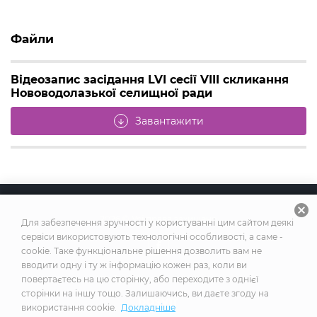
Файли
Відеозапис засідання LVI сесії VIII скликання
Нововодолазької селищної ради
Завантажити
arrow_downward
cancel
2026
© Усі права захищено
Для забезпечення зручності у користуванні цим сайтом деякі
сервіси використовують технологічні особливості, а саме -
cookie. Таке функціональне рішення дозволить вам не
вводити одну і ту ж інформацію кожен раз, коли ви
повертаєтесь на цю сторінку, або переходите з однієї
Побудовано на платформі
сторінки на іншу тощо. Залишаючись, ви даєте згоду на
використання cookie.
Докладніше