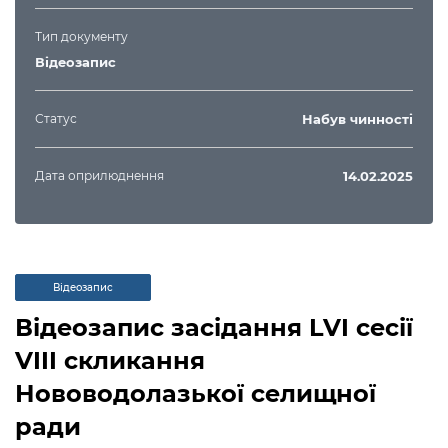
Тип документу
Відеозапис
Статус
Набув чинності
Дата оприлюднення
14.02.2025
Відеозапис
Відеозапис засідання LVI сесії
VIII скликання
Нововодолазької селищної
ради