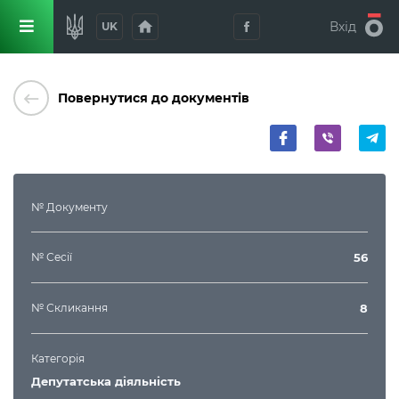
home
Вхід
UK
keyboard_backspace
Повернутися до документів
№ Документу
№ Сесії
56
№ Скликання
8
Категорія
Депутатська діяльність