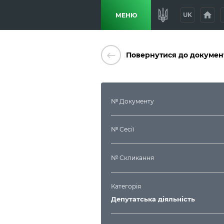
home
p
UK
МЕНЮ
keyboard_backspace
Повернутися до докумен
№ Документу
№ Сесії
№ Скликання
Категорія
Депутатська діяльність