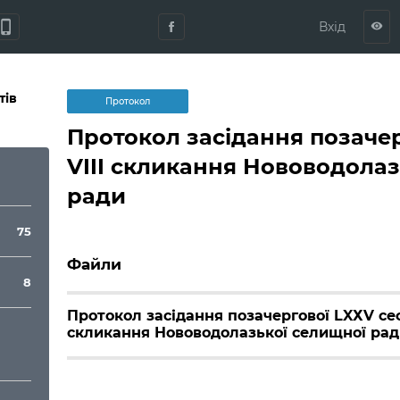
hone_iphone
Вхід
visibility
тів
Протокол
Протокол засідання позачер
VIII скликання Нововодолаз
ради
75
Файли
8
Протокол засідання позачергової LXХV сесі
скликання Нововодолазької селищної рад