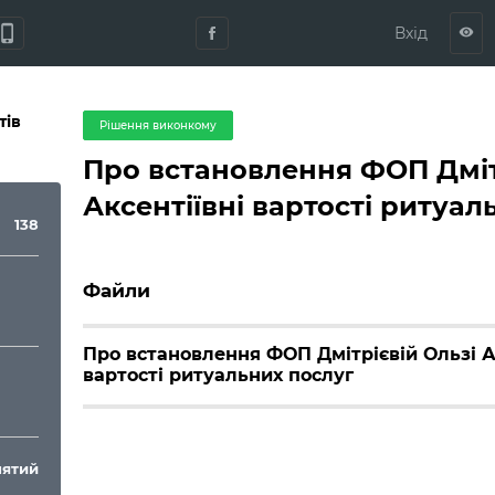
hone_iphone
Вхід
visibility
тів
Рішення виконкому
Про встановлення ФОП Дміт
Аксентіївні вартості ритуал
138
Файли
Про встановлення ФОП Дмітрієвій Ользі А
вартості ритуальних послуг
ятий