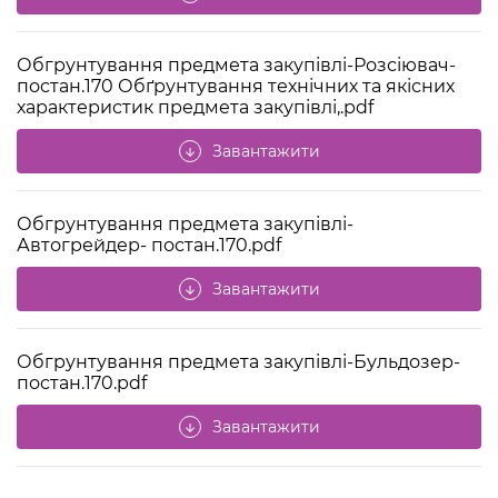
Обгрунтування предмета закупівлі-Розсіювач-
постан.170 Обґрунтування технічних та якісних
характеристик предмета закупівлі,.pdf
Завантажити
arrow_downward
Обгрунтування предмета закупівлі-
Автогрейдер- постан.170.pdf
Завантажити
arrow_downward
Обгрунтування предмета закупівлі-Бульдозер-
постан.170.pdf
Завантажити
arrow_downward