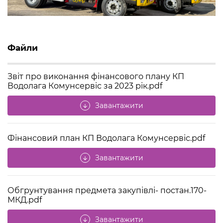
Файли
Звіт про виконання фінансового плану КП
Водолага Комунсервіс за 2023 рік.pdf
Завантажити
arrow_downward
Фінансовий план КП Водолага Комунсервіс.pdf
Завантажити
arrow_downward
Обгрунтування предмета закупівлі- постан.170-
МКД.pdf
Завантажити
arrow_downward