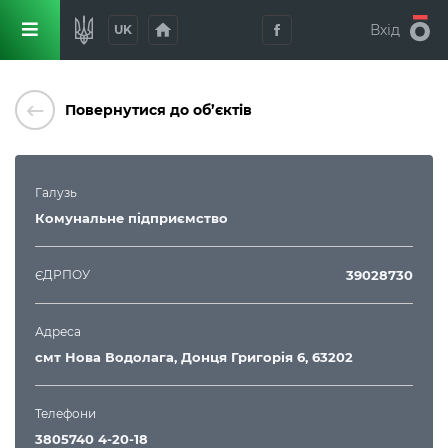
home
Вхід
UK
keyboard_backspace
Повернутися до об’єктів
Галузь
Комунальне підприємство
ЄДРПОУ
39028730
Адреса
смт Нова Водолага, Донця Григорія 6, 63202
Телефони
3805740 4-20-18