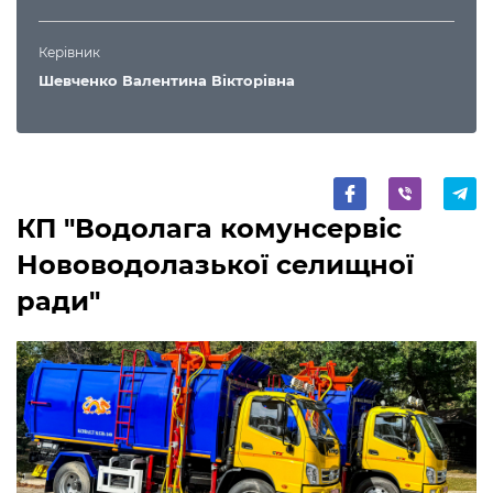
Керівник
Шевченко Валентина Вікторівна
КП "Водолага комунсервіс
Нововодолазької селищної
ради"