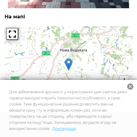
На мапі
+
cancel
−
Для забезпечення зручності у користуванні цим сайтом деякі
сервіси використовують технологічні особливості, а саме -
Leaflet
| Данные карт © АО «
Визиком
»
cookie. Таке функціональне рішення дозволить вам не
вводити одну і ту ж інформацію кожен раз, коли ви
повертаєтесь на цю сторінку, або переходите з однієї
сторінки на іншу тощо. Залишаючись, ви даєте згоду на
2026
© Усі права захищено
використання cookie.
Докладніше