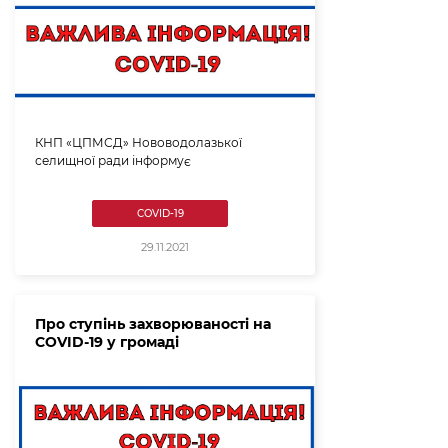
КНП «ЦПМСД» Нововодолазької
селищної ради інформує
COVID-19
29.11.2021
Про ступінь захворюваності на
COVID-19 у громаді