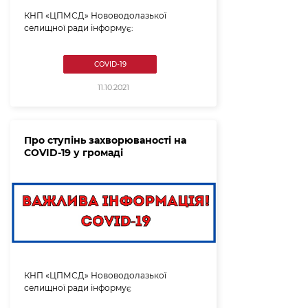
КНП «ЦПМСД» Нововодолазької
селищної ради інформує:
COVID-19
11.10.2021
Про ступінь захворюваності на
COVID-19 у громаді
КНП «ЦПМСД» Нововодолазької
селищної ради інформує