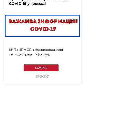
COVID-19 y громаді
КНП «ЦПМСД « Нововодолазької
селищної ради інформує:
COVID-19
23.09.2021