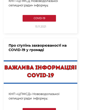
КНП «ЦПМСД Нововодолазької
селищної ради» інформує
COVID-19
15.11.2021
Про ступінь захворюваності на
COVID-19 у громаді
КНП «ЦПМСД» Нововодолазької
селищної ради інформує: