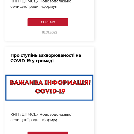
КНП «ЦПМСД» Нововодолазької
селищної ради інформує
COVID-19
18.01.2022
Про ступінь захворюваності на
COVID-19 у громаді
КНП «ЦПМСД» Нововодолазької
селищної ради інформує