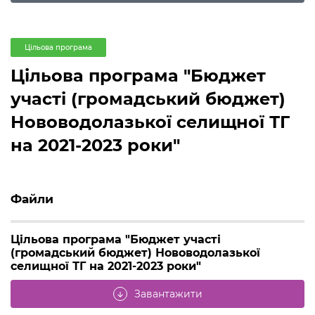
Цільова програма
Цільова програма "Бюджет
участі (громадський бюджет)
Нововодолазької селищної ТГ
на 2021-2023 роки"
Файли
Цільова програма "Бюджет участі
(громадський бюджет) Нововодолазької
селищної ТГ на 2021-2023 роки"
Завантажити
arrow_downward