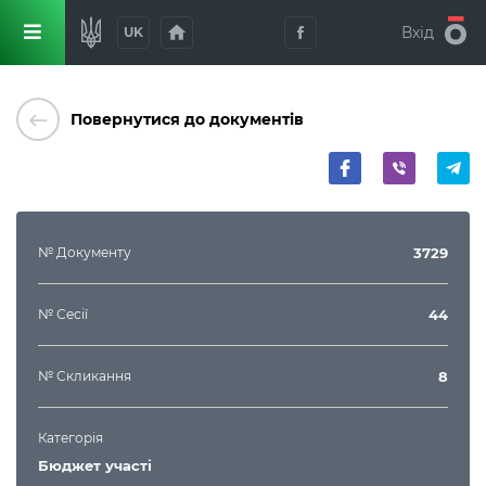
home
Вхід
UK
keyboard_backspace
Повернутися до документів
№ Документу
3729
№ Сесії
44
№ Скликання
8
Категорія
Бюджет участі